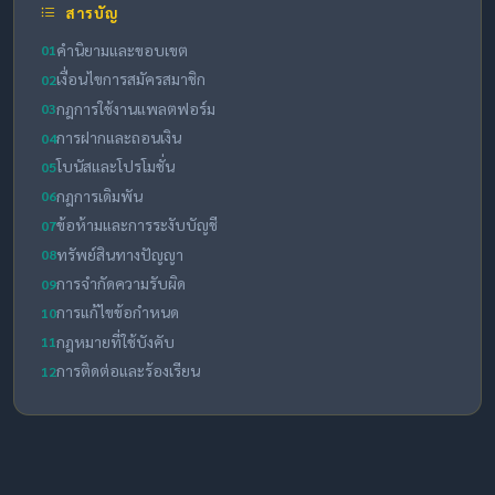
สารบัญ
คำนิยามและขอบเขต
01
เงื่อนไขการสมัครสมาชิก
02
กฎการใช้งานแพลตฟอร์ม
03
การฝากและถอนเงิน
04
โบนัสและโปรโมชั่น
05
กฎการเดิมพัน
06
ข้อห้ามและการระงับบัญชี
07
ทรัพย์สินทางปัญญา
08
การจำกัดความรับผิด
09
การแก้ไขข้อกำหนด
10
กฎหมายที่ใช้บังคับ
11
การติดต่อและร้องเรียน
12