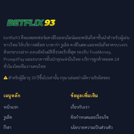
betflix93 คือแพลตฟอร์มคาสิโนออนไลน์และพนันกีฬาชั้นนำสำหรับผู้เล่น
ชาวไทย ให้บริการสล็อต บาคาร่า รูเล็ต คาสิโนสด และพนันกีฬาครบวงจร
ด้วยระบบฝาก-ถอนอัตโนมัติที่รวดเร็วที่สุด รองรับ TrueMoney,
PromptPay และธนาคารชั้นนำทุกแห่งในไทย บริการลูกค้าตลอด 24
ชั่วโมงโดยทีมงานคนไทย
สำหรับผู้มีอายุ 20 ปีขึ้นไปเท่านั้น กรุณาเล่นอย่างมีความรับผิดชอบ
เมนูหลัก
ข้อมูลเพิ่มเติม
หน้าแรก
เกี่ยวกับเรา
รูเล็ต
ข้อกำหนดและเงื่อนไข
กีฬา
นโยบายความเป็นส่วนตัว